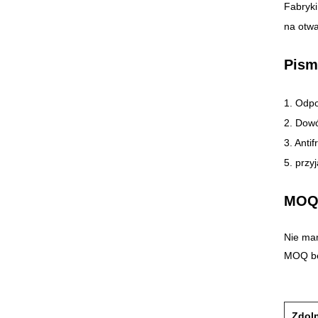
Fabryki
na otwa
Pism
1. Odpo
2. Dow
3. Anti
5. przy
MOQ
Nie mam
MOQ bę
Zdol