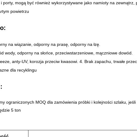
 i porty, mogą być również wykorzystywane jako namioty na zewnątrz, 
rtym powietrzu
o:
rny na wiązanie, odporny na prasę, odporny na łzę.
ód wody, odporny na słońce, przeciwstarzeniowe, mączniowe dowód.
freeze, anty-UV, korozja przeciw kwasowi. 4. Brak zapachu, trwałe prze
jazne dla recyklingu
:
y ograniczonych MOQ dla zamówienia próbki i kolejności szlaku, jeśli
dzie 5 ton
ność