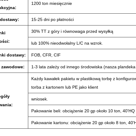
1200 ton miesięcznie
ukcyjna:
 dostawy:
15-25 dni po płatności
30% TT z góry i równowaga przed wysyłką
nki
ości:
lub 100% nieodwołalny L/C na wzrok.
nki dostawy:
FOB, CFR, CIF
e zawodowe:
1-3 lata zależy od innego środowiska (nasza plandek
Każdy kawałek pakietu w plastikową torbę z konfiguro
torba z kartonem lub PE jako klient
egóły
wniosek.
wania:
Pakowanie beli: obciążenie 20 gp około 10 ton, 40'HQ 
Pakowanie kartonu: obciążenie 20 gp około 8 ton, 40'H