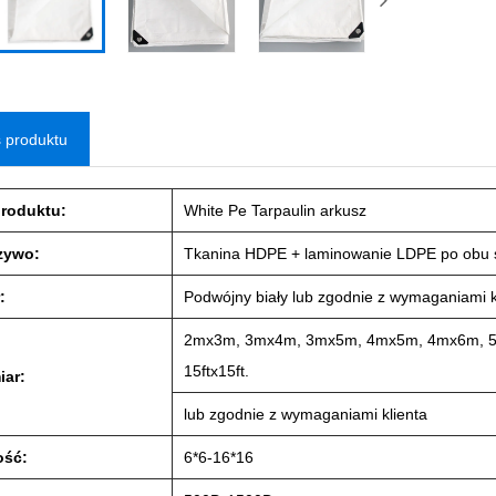
 produktu
produktu:
White Pe Tarpaulin arkusz
zywo:
Tkanina HDPE + laminowanie LDPE po obu 
:
Podwójny biały lub zgodnie z wymaganiami k
2mx3m, 3mx4m, 3mx5m, 4mx5m, 4mx6m, 5mx8m,
15ftx15ft.
iar:
lub zgodnie z wymaganiami klienta
ość:
6*6-16*16