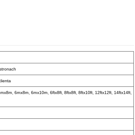
stronach
lienta
 6mx8m, 6mx10m, 6ftx8ft, 8ftx8ft, 8ftx10ft, 12ftx12ft, 14ftx14ft,