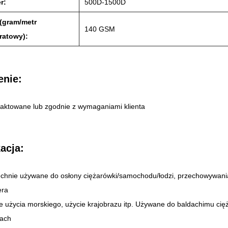
r:
500D-1500D
(gram/metr
140 GSM
ratowy):
enie:
raktowane lub zgodnie z wymaganiami klienta
acja:
hnie używane do osłony ciężarówki/samochodu/łodzi, przechowywania
era
e użycia morskiego, użycie krajobrazu itp. Używane do baldachimu cię
łach