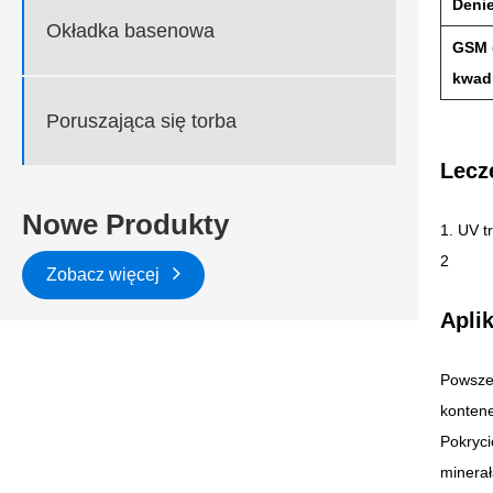
Denie
Okładka basenowa
GSM 
kwad
Poruszająca się torba
Lecz
Nowe Produkty
1. UV t
2
Zobacz więcej
Aplik
Powszec
konten
Pokryci
minera