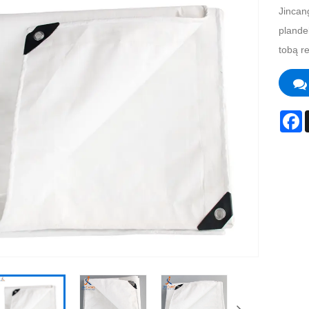
Jincan
plande
tobą r
F