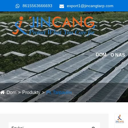
8615563666693
export1@jincangtarp.com
DOM
O NAS
Dom
Produkty
Pt. Tarpaulin