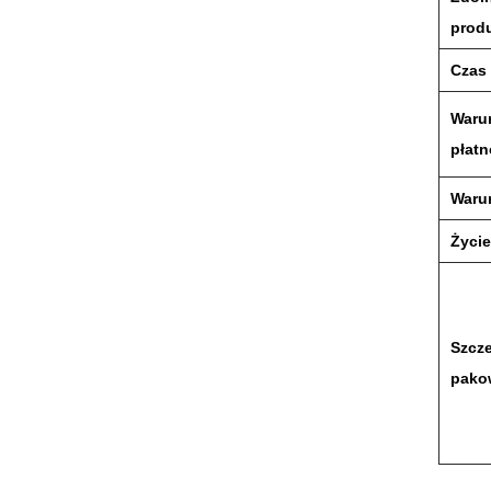
prod
Czas
Waru
płatn
Waru
Życi
Szcz
pako