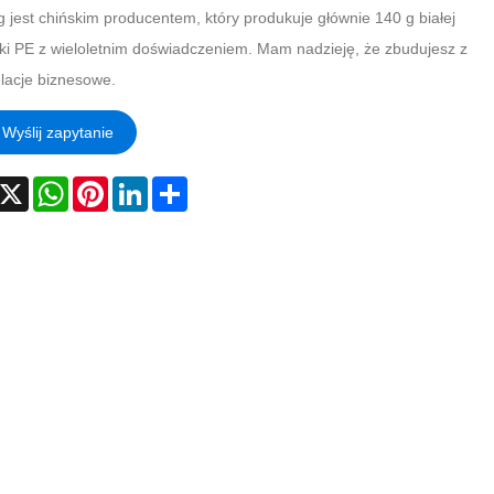
g jest chińskim producentem, który produkuje głównie 140 g białej
ki PE z wieloletnim doświadczeniem. Mam nadzieję, że zbudujesz z
elacje biznesowe.
Wyślij zapytanie
acebook
X
WhatsApp
Pinterest
LinkedIn
Share