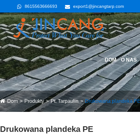
8615563666693
export1@jincangtarp.com
DOM
O NAS
Dom
Produkty
Pt. Tarpaulin
Drukowana plandeka P
Drukowana plandeka PE