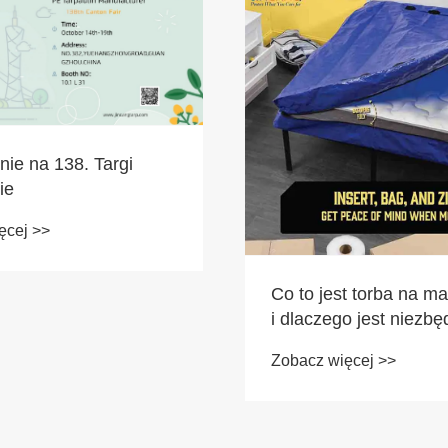
ie na 138. Targi
ie
ęcej >>
Co to jest torba na m
i dlaczego jest niezb
ochrony materaca?
Zobacz więcej >>