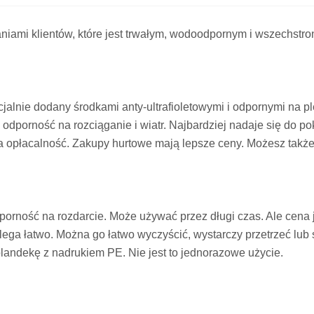
ami klientów, które jest trwałym, wodoodpornym i wszechstro
lnie dodany środkami anty-ultrafioletowymi i odpornymi na pl
porność na rozciąganie i wiatr. Najbardziej nadaje się do po
a opłacalność. Zakupy hurtowe mają lepsze ceny. Możesz także 
orność na rozdarcie. Może używać przez długi czas. Ale cena j
ylega łatwo. Można go łatwo wyczyścić, wystarczy przetrzeć lub
plandekę z nadrukiem PE. Nie jest to jednorazowe użycie.