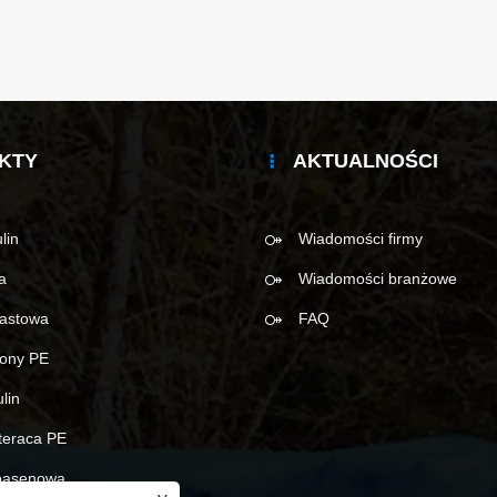
KTY
AKTUALNOŚCI
lin
Wiadomości firmy
a
Wiadomości branżowe
astowa
FAQ
iony PE
lin
teraca PE
basenowa