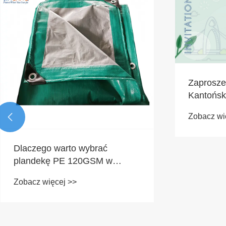
Zaproszen
Kantońsk
Zobacz wi

Dlaczego warto wybrać
plandekę PE 120GSM w
kolorze zielono-srebrnym, aby
Zobacz więcej >>
zapewnić niezawodną ochronę
na zewnątrz?