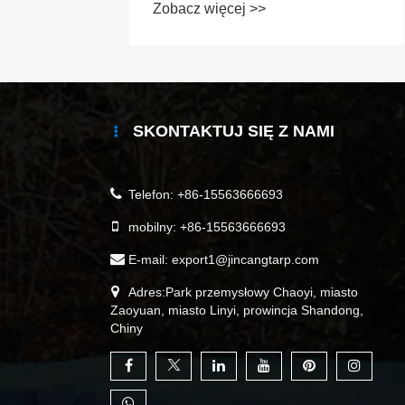
Zobacz więcej >>
SKONTAKTUJ SIĘ Z NAMI
Telefon:
+86-15563666693
mobilny:
+86-15563666693
E-mail:
export1@jincangtarp.com
Adres:Park przemysłowy Chaoyi, miasto
Zaoyuan, miasto Linyi, prowincja Shandong,
Chiny