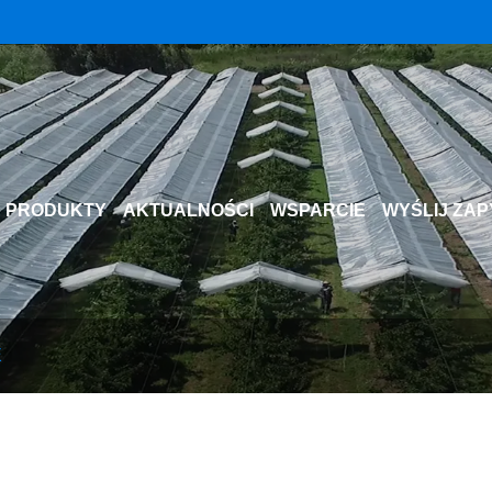
PRODUKTY
AKTUALNOŚCI
WSPARCIE
WYŚLIJ ZAP
E