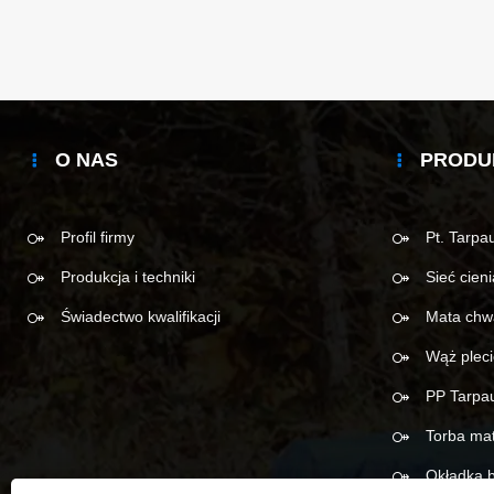
O NAS
PRODU
Profil firmy
Pt. Tarpau
Produkcja i techniki
Sieć cieni
Świadectwo kwalifikacji
Mata chw
Wąż plec
PP Tarpau
Torba ma
Okładka 