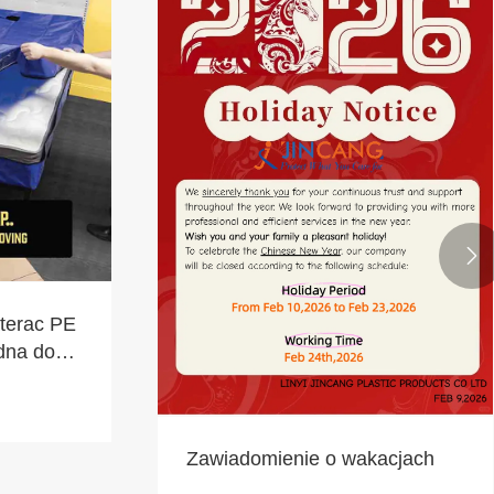

aterac PE
ędna do
Zawiadomienie o wakacjach